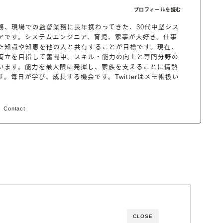
プロフィールを読む
務、現場での監督業務に長年携わってきた、30代中堅シス
アです。システムエンジニア、育児、家事が大好き。仕事
た知識や知恵を他の人と共有することが目標です。現在、
両立を目指して奮闘中。スキル・能力の向上と専門分野の
います。能力を最大限に発揮し、家族を支えることに情熱
。毎日が学び、成長する機会です。Twitterはメモ帳扱い
Contact
CLOSE