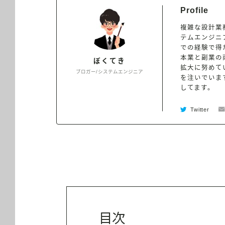
Profile
複雑な設計業
テムエンジニ
での経験で得
本業と副業の
ぼくてき
拡大に努めて
ブロガー/システムエンジニア
を注いでいます
してます。
Twitter
目次