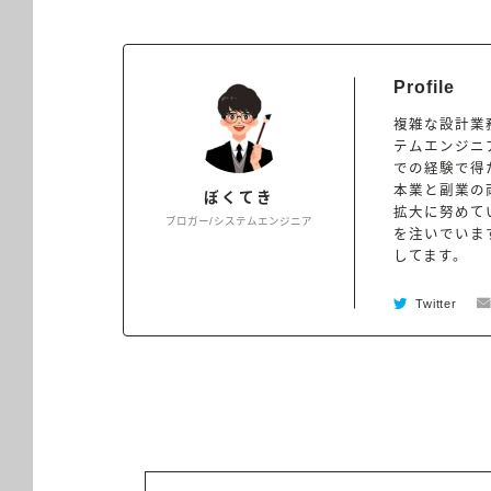
Profile
複雑な設計業
テムエンジニ
での経験で得
本業と副業の
ぼくてき
拡大に努めて
ブロガー/システムエンジニア
を注いでいます
してます。
Twitter