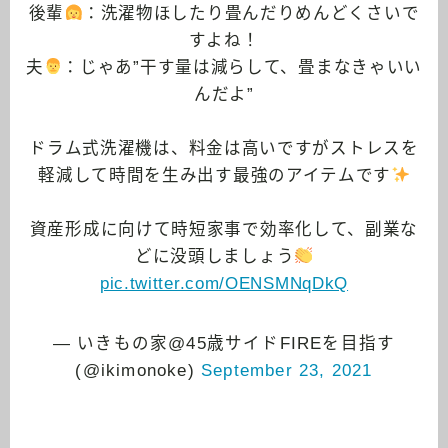
後輩
：洗濯物ほしたり畳んだりめんどくさいで
すよね！
夫
：じゃあ”干す量は減らして、畳まなきゃいい
んだよ”
ドラム式洗濯機は、料金は高いですがストレスを
軽減して時間を生み出す最強のアイテムです
資産形成に向けて時短家事で効率化して、副業な
どに没頭しましょう
pic.twitter.com/OENSMNqDkQ
— いきもの家@45歳サイドFIREを目指す
(@ikimonoke)
September 23, 2021