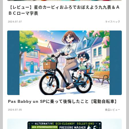
【レビュー】星のカービィおふろでおぼえよう九九表＆Ａ
ＢＣローマ字表
2024.07.07
ライフハック
Pas Babby un SPに乗って後悔したこと【電動自転車】
2024.07.05
商品レビュー