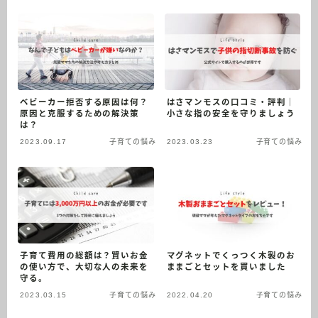
し、家族を支えることに情熱を注いでいます。
毎日が学び、成長する機会です。Twitterはメモ
帳扱いしてます。
プロフィールを読む
Twitter
Contact
ベビーカー拒否する原因は何？
はさマンモスの口コミ・評判｜
原因と克服するための解決策
小さな指の安全を守りましょう
は？
2023.09.17
子育ての悩み
2023.03.23
子育ての悩み
子育て費用の総額は？賢いお金
マグネットでくっつく木製のお
の使い方で、大切な人の未来を
ままごとセットを買いました
守る。
2023.03.15
子育ての悩み
2022.04.20
子育ての悩み