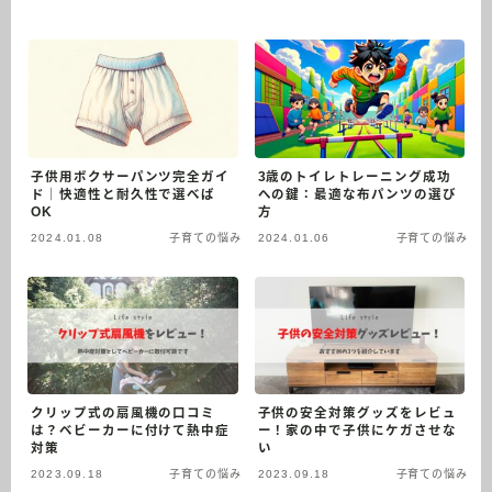
お問い合わせ
サイトマップ
プライバシーポリシー
子供用ボクサーパンツ完全ガイ
3歳のトイレトレーニング成功
ド｜快適性と耐久性で選べば
への鍵：最適な布パンツの選び
OK
方
2024.01.08
子育ての悩み
2024.01.06
子育ての悩み
ぼくてき
ブロガー/システムエンジニア
複雑な設計業務、現場での監督業務に長年携わ
ってきた、30代中堅システムエンジニアです。
システムエンジニア、育児、家事が大好き。仕
事での経験で得た知識や知恵を他の人と共有す
クリップ式の扇風機の口コミ
子供の安全対策グッズをレビュ
は？ベビーカーに付けて熱中症
ー！家の中で子供にケガさせな
ることが目標です。現在、本業と副業の両立を
対策
い
目指して奮闘中。スキル・能力の向上と専門分
2023.09.18
子育ての悩み
2023.09.18
子育ての悩み
野の拡大に努めています。能力を最大限に発揮